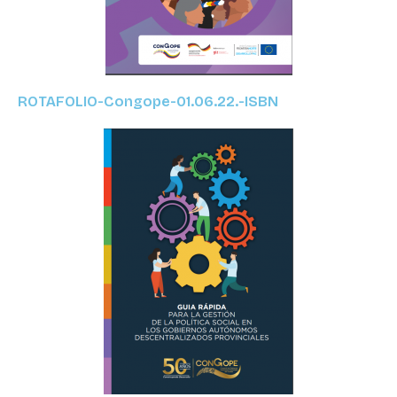
ROTAFOLIO-Congope-01.06.22.-ISBN