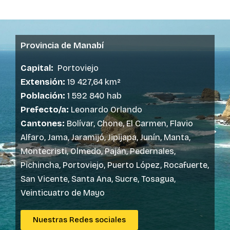
r
Provincia de Manabí
Capital:
Portoviejo
Extensión:
19 427,64 km²
Población:
1 592 840 hab
Prefecto/a:
Leonardo Orlando
Cantones:
Bolívar, Chone, El Carmen, Flavio
Alfaro, Jama, Jaramijó, Jipijapa, Junín, Manta,
Montecristi, Olmedo, Paján, Pedernales,
Pichincha, Portoviejo, Puerto López, Rocafuerte,
San Vicente, Santa Ana, Sucre, Tosagua,
Veinticuatro de Mayo
Nuestras Redes sociales