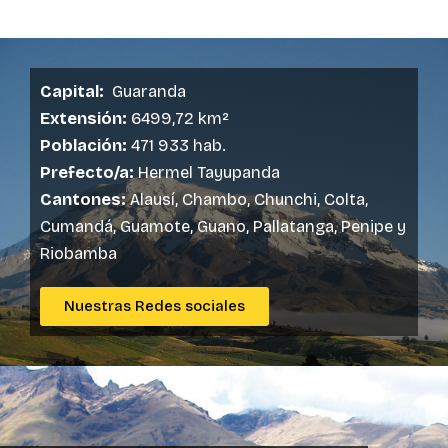
Capital:
Guaranda
Extensión:
6499,72 km²
Población:
471 933 hab.
Prefecto/a:
Hermel Tayupanda
Cantones:
Alausí, Chambo, Chunchi, Colta,
Cumandá, Guamote, Guano, Pallatanga, Penipe y
Riobamba
Nuestras Redes sociales