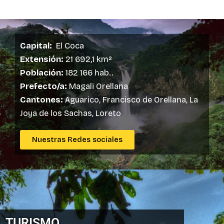
Capital:
El Coca
Extensión:
21 692,1 km²
Población:
182 166 hab..
Prefecto/a:
Magali Orellana
Cantones:
Aguarico, Francisco de Orellana, La
Joya de los Sachas, Loreto
Nuestras Redes sociales
TURISMO