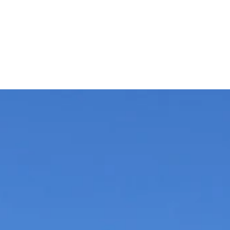
t
o
e
k
r