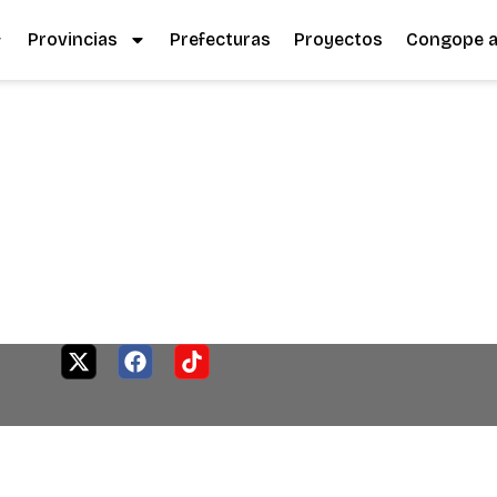
Provincias
Prefecturas
Proyectos
Congope al
X
F
T
-
a
i
t
c
k
w
e
t
i
b
o
t
o
k