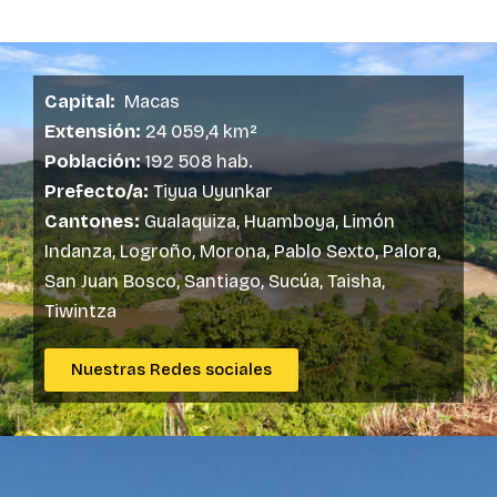
Capital:
Macas
Extensión:
24 059,4 km²
Población:
192 508 hab.
Prefecto/a:
Tiyua Uyunkar
Cantones:
Gualaquiza, Huamboya, Limón
Indanza, Logroño, Morona, Pablo Sexto, Palora,
San Juan Bosco, Santiago, Sucúa, Taisha,
Tiwintza
Nuestras Redes sociales