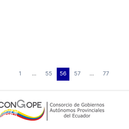
1
…
55
56
57
…
77