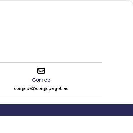
Correo
congope@congope.gob.ec
os.