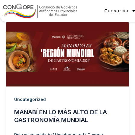
Ir
Consorcio
al
contenido
Uncategorized
MANABÍ EN LO MÁS ALTO DE LA
GASTRONOMÍA MUNDIAL
Deja un comentario
/
Uncategorized
/
Congop