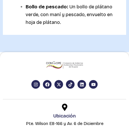
Bollo de pescado:
Un bollo de plátano
verde, con maní y pescado, envuelto en
hoja de plátano.
I
F
X
T
L
Y
n
a
-
i
i
o
s
c
t
k
n
u
t
e
w
t
k
t
a
b
i
o
e
u
g
o
t
k
d
b
r
o
t
i
e
a
k
e
n
Ubicación
m
r
Pte. Wilson E8-166 y Av. 6 de Diciembre