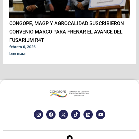
CONGOPE, MAGP Y AGROCALIDAD SUSCRIBIERON
CONVENIO MARCO PARA FRENAR EL AVANCE DEL
FUSARIUM R4T
febrero 6, 2026
Leer mas»
I
F
X
T
L
Y
n
a
-
i
i
o
s
c
t
k
n
u
t
e
w
t
k
t
a
b
i
o
e
u
g
o
t
k
d
b