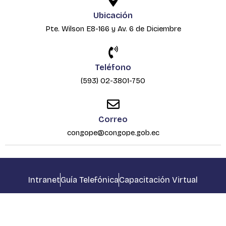
r
o
t
i
e
a
k
e
n
Ubicación
m
r
Pte. Wilson E8-166 y Av. 6 de Diciembre
Teléfono
(593) 02-3801-750
Correo
congope@congope.gob.ec
Intranet
Guía Telefónica
Capacitación Virtual
Consorcio de Gobiernos Autónomos Provinciales del Ecuador |
©2026 Todos los derechos reservados.