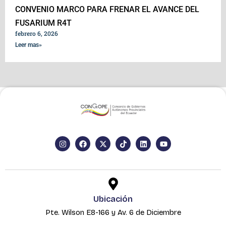
CONVENIO MARCO PARA FRENAR EL AVANCE DEL
FUSARIUM R4T
febrero 6, 2026
Leer mas»
I
F
X
T
L
Y
n
a
-
i
i
o
s
c
t
k
n
u
t
e
w
t
k
t
a
b
i
o
e
u
g
o
t
k
d
b
r
o
t
i
e
a
k
e
n
Ubicación
m
r
Pte. Wilson E8-166 y Av. 6 de Diciembre