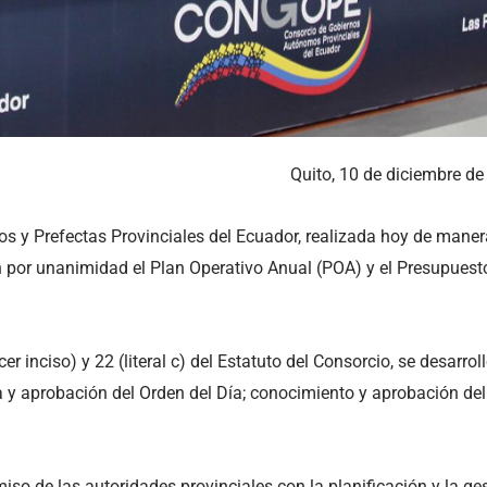
Quito, 10 de diciembre d
os y Prefectas Provinciales del Ecuador, realizada hoy de maner
 por unanimidad el Plan Operativo Anual (POA) y el Presupuest
r inciso) y 22 (literal c) del Estatuto del Consorcio, se desarrol
tura y aprobación del Orden del Día; conocimiento y aprobación de
so de las autoridades provinciales con la planificación y la ge